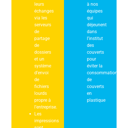
leurs
à nos
échanges
équipes
via les
qui
serveurs
déjeunent
de
dans
partage
l’institut
de
des
dossiers
couverts
et un
pour
système
éviter la
d’envoi
consommation
de
de
fichiers
couverts
lourds
en
propre à
plastique
l’entreprise.
Les
impressions
sont