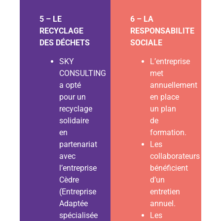
5 – LE
6 – LA
RECYCLAGE
RESPONSABILITE
DES DÉCHETS
SOCIALE
SKY
L’entreprise
CONSULTING
met
a opté
annuellement
pour un
en place
recyclage
un plan
solidaire
de
en
formation.
partenariat
Les
avec
collaborateurs
l’entreprise
bénéficient
Cèdre
d’un
(Entreprise
entretien
Adaptée
annuel.
spécialisée
Les