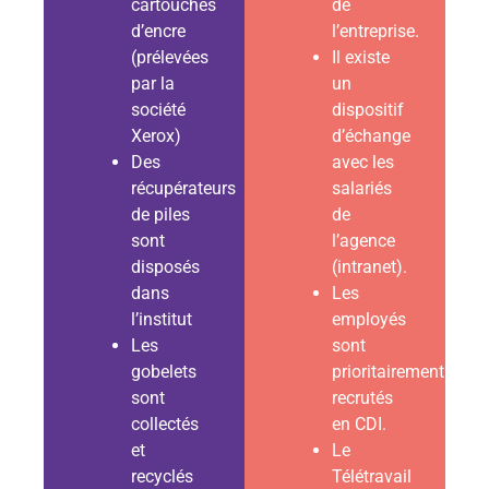
cartouches
de
d’encre
l’entreprise.
(prélevées
Il existe
par la
un
société
dispositif
Xerox)
d’échange
Des
avec les
récupérateurs
salariés
de piles
de
sont
l’agence
disposés
(intranet).
dans
Les
l’institut
employés
Les
sont
gobelets
prioritairement
sont
recrutés
collectés
en CDI.
et
Le
recyclés
Télétravail