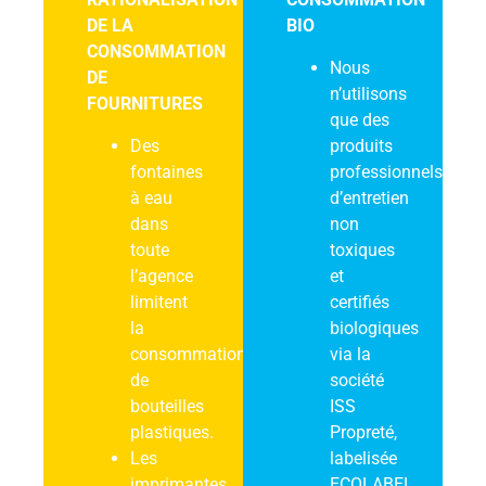
DE LA
BIO
CONSOMMATION
Nous
DE
n’utilisons
FOURNITURES
que des
Des
produits
fontaines
professionnels
à eau
d’entretien
dans
non
toute
toxiques
l’agence
et
limitent
certifiés
la
biologiques
consommation
via la
de
société
bouteilles
ISS
plastiques.
Propreté,
Les
labelisée
imprimantes
ECOLABEL.