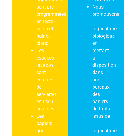
sont pré-
Nous
programmées
promouvons
en recto-
l
verso et
´agriculture
noir et
biologique
blanc.
en
Les
mettant
espaces
à
lavabos
disposition
sont
dans
équipés
nos
de
bureaux
serviettes
des
en tissu
paniers
lavables.
de fruits
Les
issus de
papiers
l
que
´agriculture