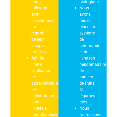
nous
biologique.
utilisons
Nous
sont
avons
sélectionnés
mis en
au
place un
regard
système
de leur
de
« paper
commande
profile ».
et de
Afin de
livraison
limiter
hebdomadaire
l’utilisation
de
de
paniers
consommables,
de fruits
les
et
collaborateurs
légumes
sont
bios.
invités à
Nous
dématérialiser
fournissons