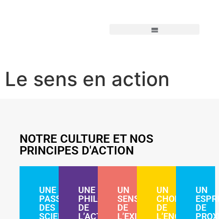
Le sens en action
NOTRE CULTURE ET NOS
PRINCIPES D'ACTION
UNE
UNE
UN
UN
UN
PASSION
PHILOSOPHE
SENS
CHOIX
ESPR
DES
DE
DE
DE
DE
SCIENCES
L’ACTION
L’EXIGENCE
L’ENGAGEMEN
PROX