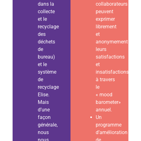
dans la
collaborateurs
collecte
peuvent
et le
exprimer
recyclage
librement
des
et
déchets
anonymement
de
leurs
bureau)
satisfactions
et le
et
système
insatisfactions
de
à travers
recyclage
le
Elise.
« mood
Mais
barometer»
d’une
annuel.
façon
Un
générale,
programme
nous
d’amélioration
nous
de