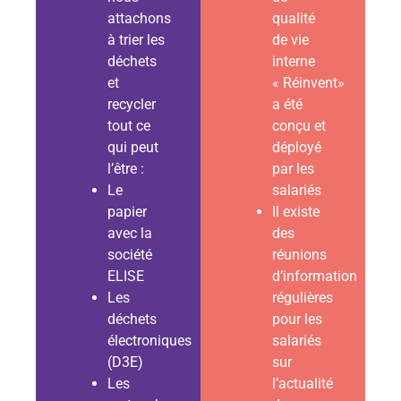
attachons
qualité
à trier les
de vie
déchets
interne
et
« Réinvent»
recycler
a été
tout ce
conçu et
qui peut
déployé
l’être :
par les
Le
salariés
papier
Il existe
avec la
des
société
réunions
ELISE
d’information
Les
régulières
déchets
pour les
électroniques
salariés
(D3E)
sur
Les
l’actualité