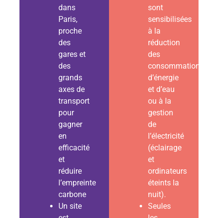
dans
sont
Paris,
sensibilisées
proche
à la
des
réduction
gares et
des
des
consommations
grands
d’énergie
axes de
et d’eau
transport
ou à la
pour
gestion
gagner
de
en
l’électricité
efficacité
(éclairage
et
et
réduire
ordinateurs
l’empreinte
éteints la
carbone
nuit).
Un site
Seules
est
les