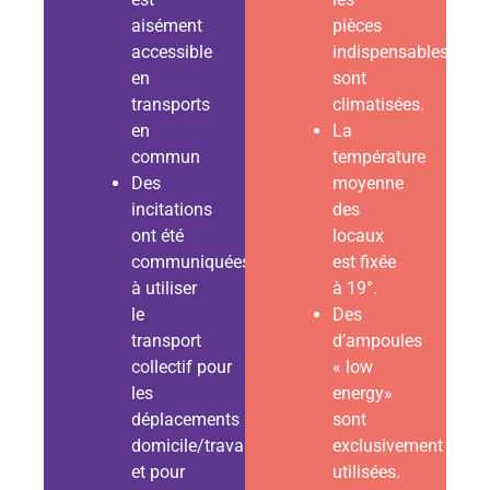
aisément
pièces
accessible
indispensables
en
sont
transports
climatisées.
en
La
commun
température
Des
moyenne
incitations
des
ont été
locaux
communiquées
est fixée
à utiliser
à 19°.
le
Des
transport
d’ampoules
collectif pour
« low
les
energy»
déplacements
sont
domicile/travail
exclusivement
et pour
utilisées.