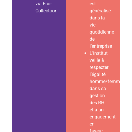
via Eco-
est
Collectoor
généralisé
dans la
vie
quotidienne
de
l’entreprise
L’institut
veille à
respecter
l’égalité
homme/femme
dans sa
gestion
des RH
et a un
engagement
en
faveur