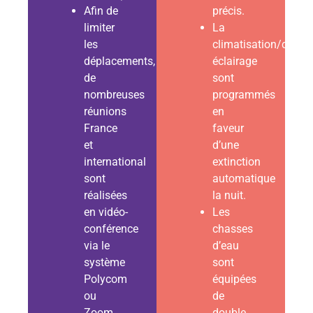
Afin de
précis.
limiter
La
les
climatisation/chauf
déplacements,
éclairage
de
sont
nombreuses
programmés
réunions
en
France
faveur
et
d’une
international
extinction
sont
automatique
réalisées
la nuit.
en vidéo-
Les
conférence
chasses
via le
d’eau
système
sont
Polycom
équipées
ou
de
Zoom.
double